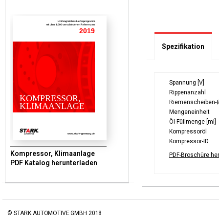
Umfangreiches Lieferprogramm
mit uber 1.000 verschiedenen Referenzen
2019
Spezifikation
Spannung [V]
Rippenanzahl
KOMPRESSOR,
Riemenscheiben-
KLIMAANLAGE
Mengeneinheit
Öl-Füllmenge [ml]
Kompressoröl
www.stark-germany.de
Kompressor-ID
Kompressor, Klimaanlage
PDF-Broschüre he
PDF Katalog herunterladen
© STARK AUTOMOTIVE GMBH 2018