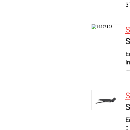
3
S
E
I
m
S
E
0