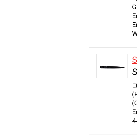
G
E
E
W
S
E
(
(
E
4