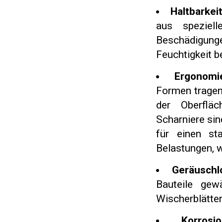
Haltbarkei
aus speziell
Beschädigun
Feuchtigkeit b
Ergonomi
Formen tragen
der Oberfläc
Scharniere sin
für einen st
Belastungen, 
Geräuschlo
Bauteile gew
Wischerblätter
Korrosi