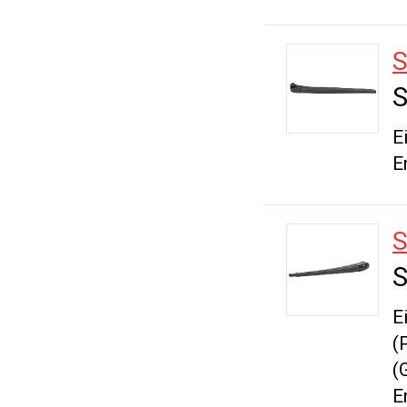
S
E
E
S
E
(
(
E