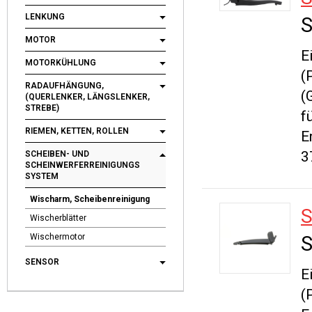
LENKUNG
S
MOTOR
E
MOTORKÜHLUNG
(
RADAUFHÄNGUNG,
(
(QUERLENKER, LÄNGSLENKER,
STREBE)
f
RIEMEN, KETTEN, ROLLEN
E
3
SCHEIBEN- UND
SCHEINWERFERREINIGUNGS
SYSTEM
Wischarm, Scheibenreinigung
Wischerblätter
Wischermotor
S
SENSOR
E
(