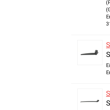
(
(
E
3
S
E
E
S