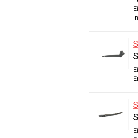
E
I
S
E
E
S
E