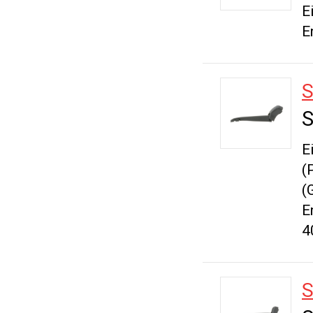
E
E
S
E
(
(
E
4