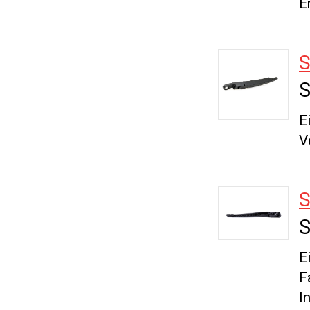
E
S
E
V
S
E
F
I