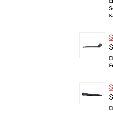
E
S
K
S
E
E
S
E