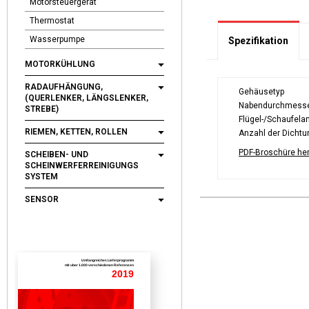
Motorsteuergerät
Thermostat
Wasserpumpe
Spezifikation
MOTORKÜHLUNG
RADAUFHÄNGUNG,
Gehäusetyp
(QUERLENKER, LÄNGSLENKER,
Nabendurchmesse
STREBE)
Flügel-/Schaufela
RIEMEN, KETTEN, ROLLEN
Anzahl der Dicht
PDF-Broschüre he
SCHEIBEN- UND
SCHEINWERFERREINIGUNGS
SYSTEM
SENSOR
Umfangreiches Lieferprogramm
mit uber 1.000 verschiedenen Referenzen
2019