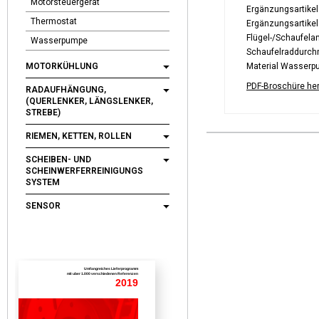
Motorsteuergerät
Ergänzungsartikel
Thermostat
Ergänzungsartikel
Flügel-/Schaufela
Wasserpumpe
Schaufelraddurc
MOTORKÜHLUNG
Material Wasserp
PDF-Broschüre he
RADAUFHÄNGUNG,
(QUERLENKER, LÄNGSLENKER,
STREBE)
RIEMEN, KETTEN, ROLLEN
SCHEIBEN- UND
SCHEINWERFERREINIGUNGS
SYSTEM
SENSOR
Umfangreiches Lieferprogramm
mit uber 1.000 verschiedenen Referenzen
2019